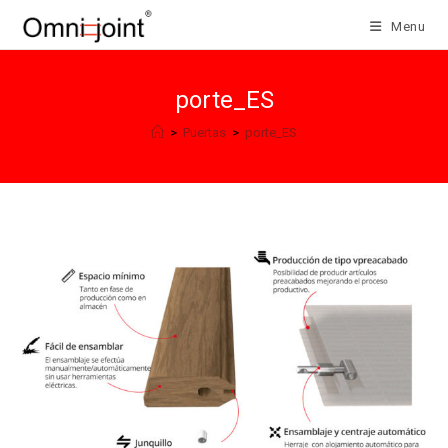
Salta
Menu
al
contenuto
porte_ES
>
Puertas
>
porte_ES