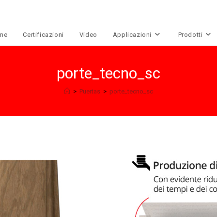
me
Certificazioni
Video
Applicazioni
Prodotti
porte_tecno_sc
>
Puertas
>
porte_tecno_sc