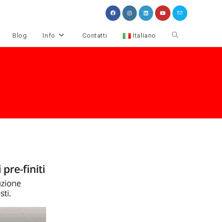
Attiva/disattiva
Blog
Info
Contatti
Italiano
la
ricerca
sul
sito
web