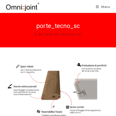
Salta
Menu
al
contenuto
porte_tecno_sc
>
Puertas
>
porte_tecno_sc