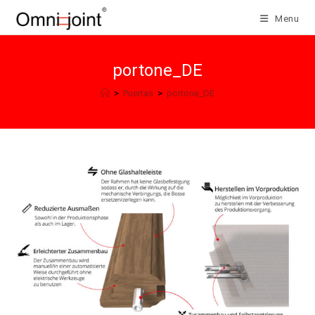
Salta
Menu
al
contenuto
portone_DE
>
Puertas
>
portone_DE