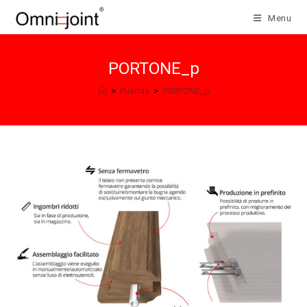
Salta
Menu
al
contenuto
PORTONE_p
>
Puertas
>
PORTONE_p