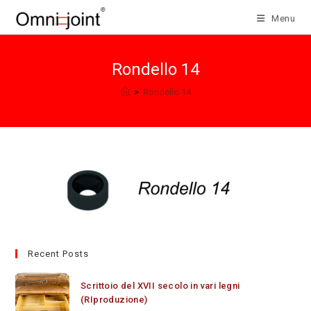
Salta
Menu
al
contenuto
Rondello 14
>
Rondello 14
Recent Posts
Scrittoio del XVII secolo in vari legni
(RIproduzione)