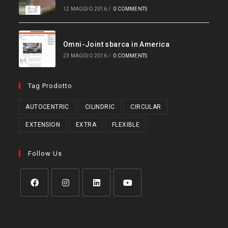
12 MAGGIO 2016
/
0 COMMENTS
Omni-Joint sbarca in America
23 MAGGIO 2016
/
0 COMMENTS
Tag Prodotto
AUTOCENTRIC
CILINDRIC
CIRCULAR
EXTENSION
EXTRA
FLEXIBLE
Follow Us
Opens
Opens
Opens
Opens
in
in
in
in
a
a
a
a