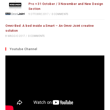
Pro + 31 October / 3 November and New Design
Section
9 OTTOBRE 2017
/
0 COMMENTS
Omni-Bed: A bed inside a Smart – An Omni-Joint creative
solution
8 MAGGIO 2017
/
0 COMMENTS
Youtube Channel