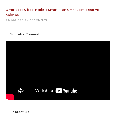
Omni-Bed: A bed inside a Smart – An Omni-Joint creative
solution
8 MAGGIO 2017
/
0 COMMENTS
Youtube Channel
Contact Us