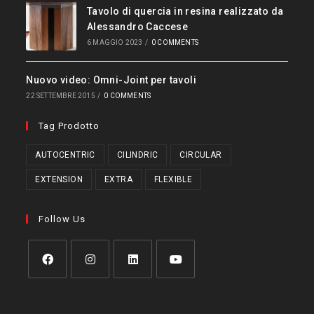
Tavolo di quercia in resina realizzato da
Alessandro Caccese
6 MAGGIO 2023
/
0 COMMENTS
Nuovo video: Omni-Joint per tavoli
22 SETTEMBRE 2015
/
0 COMMENTS
Tag Prodotto
AUTOCENTRIC
CILINDRIC
CIRCULAR
EXTENSION
EXTRA
FLEXIBLE
Follow Us
Opens
Opens
Opens
Opens
in
in
in
in