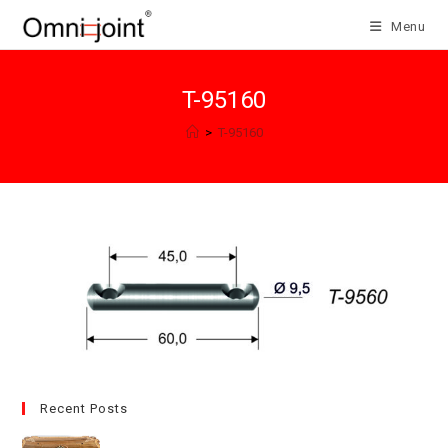
Salta
Menu
al
contenuto
T-95160
>
T-95160
Recent Posts