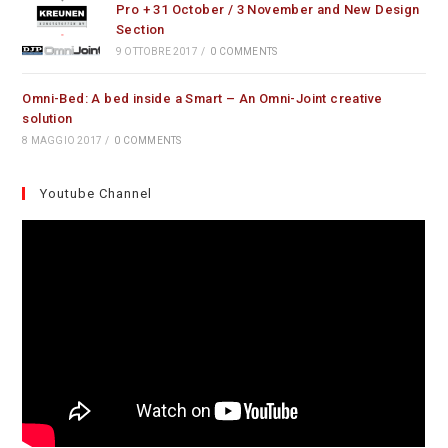
Pro + 31 October / 3 November and New Design
Section
9 OTTOBRE 2017
/
0 COMMENTS
Omni-Bed: A bed inside a Smart – An Omni-Joint creative
solution
8 MAGGIO 2017
/
0 COMMENTS
Youtube Channel