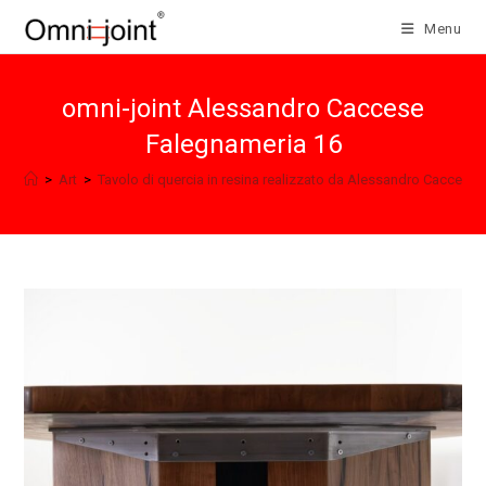
Salta
Menu
al
contenuto
omni-joint Alessandro Caccese
Falegnameria 16
>
Art
>
Tavolo di quercia in resina realizzato da Alessandro Caccese