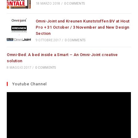
18 MARZO 2018
/
0 COMMENTS
Omni-Joint and Kreunen Kunststoffen BV at Hout
Pro + 31 October / 3 November and New Design
Section
9 OTTOBRE 2017
/
0 COMMENTS
Omni-Bed: A bed inside a Smart – An Omni-Joint creative
solution
8 MAGGIO 2017
/
0 COMMENTS
Youtube Channel