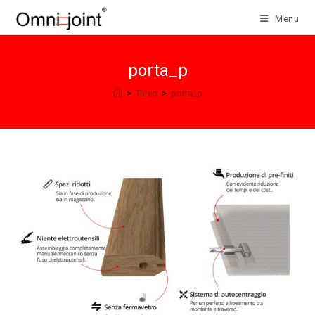
Salta
Menu
al
contenuto
porta_p
>
Türen
>
porta_p