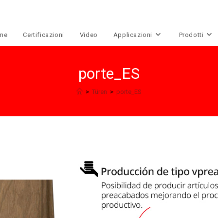
me
Certificazioni
Video
Applicazioni
Prodotti
porte_ES
>
Türen
>
porte_ES