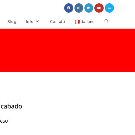
Attiva/disattiva
Blog
Info
Contatti
Italiano
la
ricerca
sul
sito
web