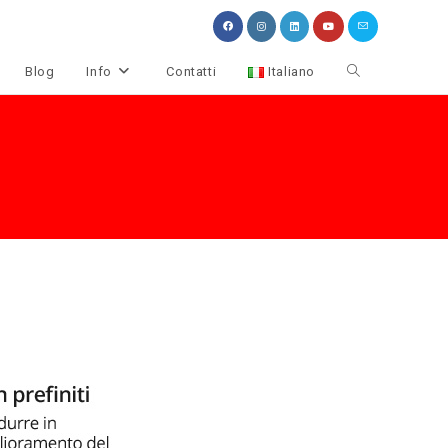
Attiva/disattiva
Blog
Info
Contatti
Italiano
la
ricerca
sul
sito
web