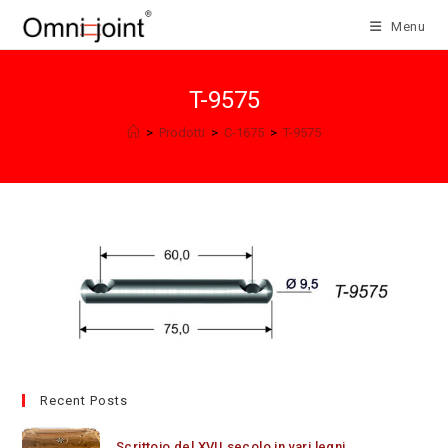
Salta
Menu
al
contenuto
T-9575
>
Prodotti
>
C-1675
>
T-9575
Recent Posts
Scrittoio del XVII secolo in vari legni