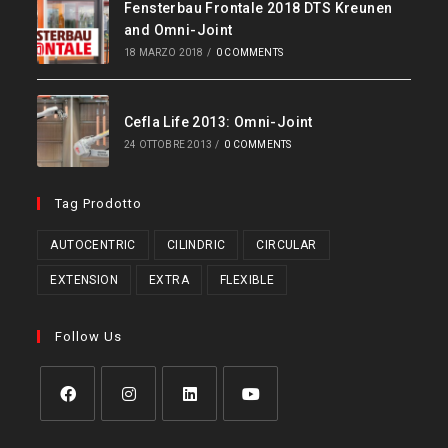
Fensterbau Frontale 2018 DTS Kreunen
and Omni-Joint
18 MARZO 2018
/
0 COMMENTS
Cefla Life 2013: Omni-Joint
24 OTTOBRE 2013
/
0 COMMENTS
Tag Prodotto
AUTOCENTRIC
CILINDRIC
CIRCULAR
EXTENSION
EXTRA
FLEXIBLE
Follow Us
Opens
Opens
Opens
Opens