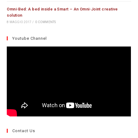
Omni-Bed: A bed inside a Smart – An Omni-Joint creative
solution
8 MAGGIO 2017
/
0 COMMENTS
Youtube Channel
Contact Us