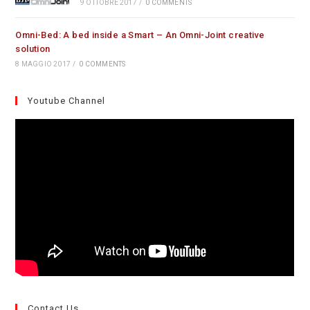
9 OTTOBRE 2017
/
0 COMMENTS
Omni-Bed: A bed inside a Smart – An Omni-Joint creative
solution
8 MAGGIO 2017
/
0 COMMENTS
Youtube Channel
Contact Us