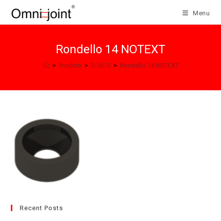
Salta
Menu
al
contenuto
Rondello 14 NOTEXT
>
Prodotti
>
C-1675
>
Rondello 14 NOTEXT
Recent Posts