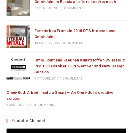
Omni-Joint in Russia alla fiera Lesdrevmash
22 OTTOBRE 2018
/
0 COMMENTS
Fensterbau Frontale 2018 DTS Kreunen and
Omni-Joint
18 MARZO 2018
/
0 COMMENTS
Omni-Joint and Kreunen Kunststoffen BV at Hout
Pro + 31 October / 3 November and New Design
Section
9 OTTOBRE 2017
/
0 COMMENTS
Omni-Bed: A bed inside a Smart – An Omni-Joint creative
solution
8 MAGGIO 2017
/
0 COMMENTS
Youtube Channel