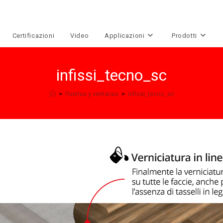
Certificazioni
Video
Applicazioni
Prodotti
infissi_tecno_sc
>
Puertas y ventanas
>
infissi_tecno_sc