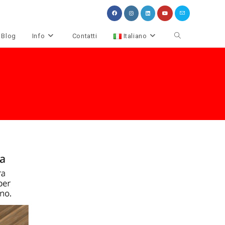
Attiva/disattiva
Blog
Info
Contatti
Italiano
la
ricerca
sul
sito
web