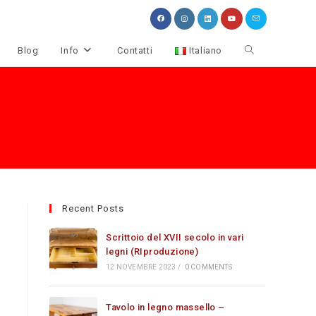
Attiva/disattiva
Blog
Info
Contatti
Italiano
la
ricerca
sul
sito
web
Recent Posts
Scrittoio del XVII secolo in vari
legni (RIproduzione)
12 NOVEMBRE 2023
/
0 COMMENTS
Tavolo in legno massello –