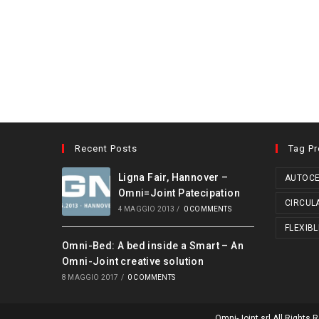
Recent Posts
Tag P
Ligna Fair, Hannover –
AUTOCE
Omni=Joint Patecipation
CIRCUL
4 MAGGIO 2013
/
0 COMMENTS
FLEXIBL
Omni-Bed: A bed inside a Smart – An
Omni-Joint creative solution
8 MAGGIO 2017
/
0 COMMENTS
Omni-Joint srl All Right