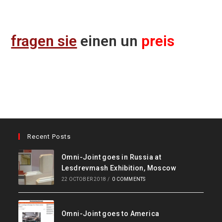
fragen sie
einen un
preis
Recent Posts
Omni-Joint goes in Russia at
Lesdrevmash Exhibition, Moscow
22 OCTOBER 2018
/
0 COMMENTS
Omni-Joint goes to America