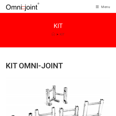
Skip
Menu
to
content
KIT
>
KIT
KIT OMNI-JOINT