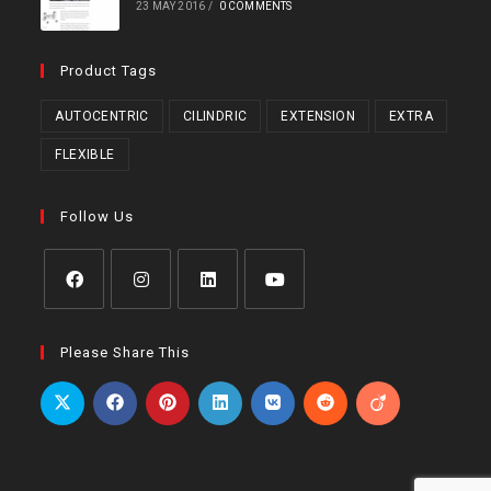
23 MAY 2016
/
0 COMMENTS
Product Tags
AUTOCENTRIC
CILINDRIC
EXTENSION
EXTRA
FLEXIBLE
Follow Us
Opens
Opens
Opens
Opens
in
in
in
in
Please Share This
a
a
a
a
new
new
new
new
tab
tab
tab
tab