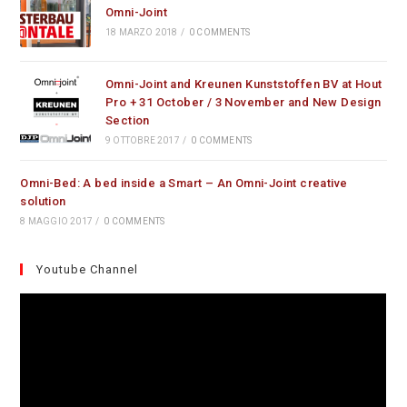
Omni-Joint
18 MARZO 2018
/
0 COMMENTS
Omni-Joint and Kreunen Kunststoffen BV at Hout
Pro + 31 October / 3 November and New Design
Section
9 OTTOBRE 2017
/
0 COMMENTS
Omni-Bed: A bed inside a Smart – An Omni-Joint creative
solution
8 MAGGIO 2017
/
0 COMMENTS
Youtube Channel