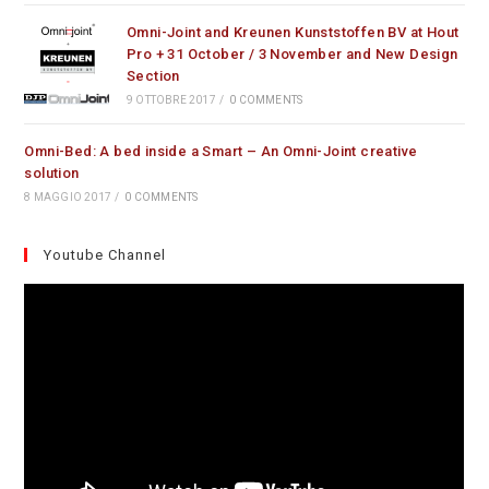
Omni-Joint and Kreunen Kunststoffen BV at Hout
Pro + 31 October / 3 November and New Design
Section
9 OTTOBRE 2017
/
0 COMMENTS
Omni-Bed: A bed inside a Smart – An Omni-Joint creative
solution
8 MAGGIO 2017
/
0 COMMENTS
Youtube Channel