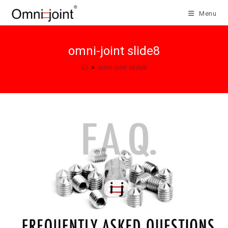
Salta
Menu
al
contenuto
omni-joint slide8
>
omni-joint slide8