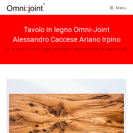
Salta
Menu
al
contenuto
Tavolo in legno Omni-Joint
Alessandro Caccese Ariano Irpino
>
Art
>
Tavolo in legno massello – Novembre 2023
>
Tavolo in legn