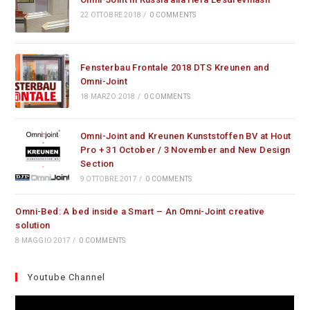
22 OTTOBRE 2018
/
0 COMMENTS
Fensterbau Frontale 2018 DTS Kreunen and
Omni-Joint
18 MARZO 2018
/
0 COMMENTS
Omni-Joint and Kreunen Kunststoffen BV at Hout
Pro + 31 October / 3 November and New Design
Section
9 OTTOBRE 2017
/
0 COMMENTS
Omni-Bed: A bed inside a Smart – An Omni-Joint creative
solution
8 MAGGIO 2017
/
0 COMMENTS
Youtube Channel